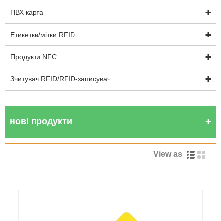
ПВХ карта
Етикетки/мітки RFID
Продукти NFC
Зчитувач RFID/RFID-записувач
нові продукти
View as