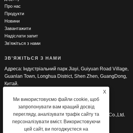
Про нас
Продукти
Новини
Завантажити
Надіслати запит
Зв'яжіться з нами
ЗВ'ЯЖІТЬСЯ З НАМИ
Адреса: Індустріальний парк Jiayi, Guiyuan Road Village,
Guanlan Town, Longhua District, Shen Zhen, GuangDong,
Китай.
Тел: +86-18818695085
X
Електронна пошта:
manager@lexsmartcard.com
Ми використовуємо файли cookie, щоб
запропонувати вам кращий досвід
перегляду, аналізувати трафік сайту та
Авторське право © 2022 Shenzhen Lex Smart Co.,Ltd.
персоналізувати вміст. Використовуючи
Всі права захищено.
цей сайт, ви погоджуєтеся на