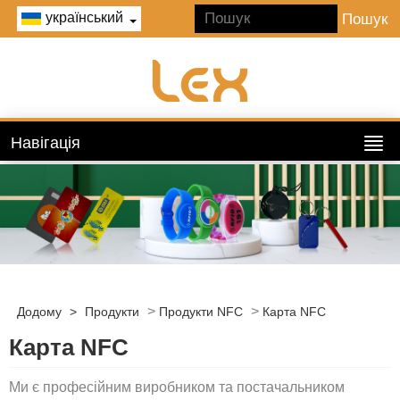
український
Навігація
>
>
Додому
>
Продукти
Продукти NFC
Карта NFC
Карта NFC
Ми є професійним виробником та постачальником