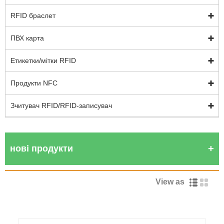
RFID браслет
ПВХ карта
Етикетки/мітки RFID
Продукти NFC
Зчитувач RFID/RFID-записувач
нові продукти
View as