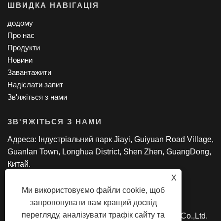
ШВИДКА НАВІГАЦІЯ
додому
Про нас
Продукти
Новини
Завантажити
Надіслати запит
Зв'яжіться з нами
ЗВ'ЯЖІТЬСЯ З НАМИ
Адреса: Індустріальний парк Jiayi, Guiyuan Road Village,
Guanlan Town, Longhua District, Shen Zhen, GuangDong,
Китай.
Тел: +86-18818695085
X
Електронна пошта:
manager@lexsmartcard.com
Ми використовуємо файли cookie, щоб
запропонувати вам кращий досвід
перегляду, аналізувати трафік сайту та
Авторське право © 2022 Shenzhen Lex Smart Co.,Ltd.