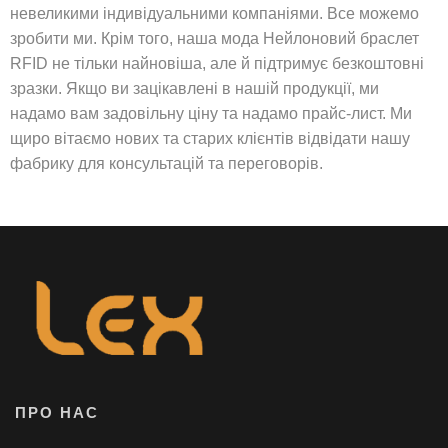
невеликими індивідуальними компаніями. Все можемо
зробити ми. Крім того, наша мода Нейлоновий браслет
RFID не тільки найновіша, але й підтримує безкоштовні
зразки. Якщо ви зацікавлені в нашій продукції, ми
надамо вам задовільну ціну та надамо прайс-лист. Ми
щиро вітаємо нових та старих клієнтів відвідати нашу
фабрику для консультацій та переговорів.
ПРО НАС