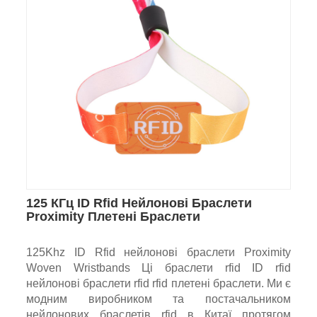
125 КГц ID Rfid Нейлонові Браслети
Proximity Плетені Браслети
125Khz ID Rfid нейлонові браслети Proximity
Woven Wristbands Ці браслети rfid ID rfid
нейлонові браслети rfid rfid плетені браслети. Ми є
модним виробником та постачальником
нейлонових браслетів rfid в Китаї протягом