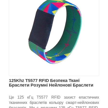
125Khz T5577 RFID Безпека Ткані
Браслети Розумні Нейлонові Браслети
Це 125 кГц T5577 RFID захист еластичних
тканинних браслетів кольору смарт-нейлонових
браслетів. Ми є модними 125 кГц T5577 RFID-