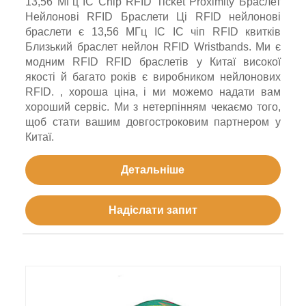
13,56 МГц IC Chip RFID Ticket Proximity Браслет
Нейлонові RFID Браслети Ці RFID нейлонові
браслети є 13,56 МГц IC IC чіп RFID квитків
Близький браслет нейлон RFID Wristbands. Ми є
модним RFID RFID браслетів у Китаї високої
якості й багато років є виробником нейлонових
RFID. , хороша ціна, і ми можемо надати вам
хороший сервіс. Ми з нетерпінням чекаємо того,
щоб стати вашим довгостроковим партнером у
Китаї.
Детальніше
Надіслати запит